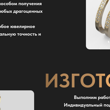
пособом получения
любых драгоценных
юбое ювелирное
альную точность и
ИЗГОТ
Выполним работ
Индивидуальный под