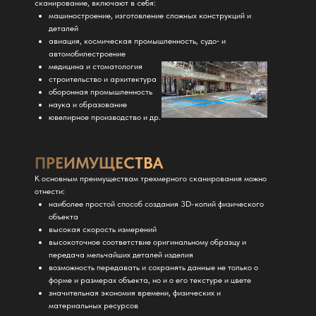
сканирование, включают в себя:
машиностроение, изготовление сложных конструкций и
деталей
авиация, космическая промышленность, судо‑ и
автомобилестроение
медицина и стоматология
строительство и архитектура
оборонная промышленность
наука и образование
ювелирное производство и др.
ПРЕИМУЩЕСТВА
К основным преимуществам трехмерного сканирования можно
отнести:
наиболее простой способ создания 3D-копий физического
объекта
высокая скорость измерений
высокоточное соответствие оригинальному образцу и
передача мельчайших деталей изделия
возможность передавать и сохранять данные не только о
форме и размерах объекта, но и о его текстуре и цвете
значительная экономия времени, физических и
материальных ресурсов