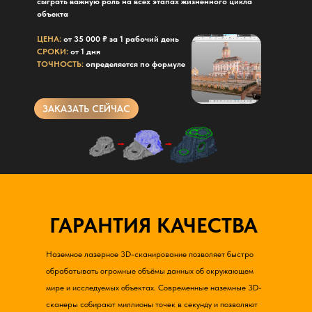
сыграть важную роль на всех этапах жизненного цикла
объекта
ЦЕНА:
от 35 000 ₽ за 1 рабочий день
СРОКИ:
от 1 дня
ТОЧНОСТЬ:
определяется по формуле
ЗАКАЗАТЬ СЕЙЧАС
ГАРАНТИЯ КАЧЕСТВА
Наземное лазерное 3D-сканирование позволяет быстро
обрабатывать огромные объёмы данных об окружающем
мире и исследуемых объектах. Современные наземные 3D-
сканеры собирают миллионы точек в секунду и позволяют